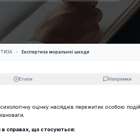
РТИЗА
Експертиза моральної шкоди
Етапи
Напрямки
ихологічну оцінку наслідків пережитих особою подій
івноваги.
 в справах, що стосуються: