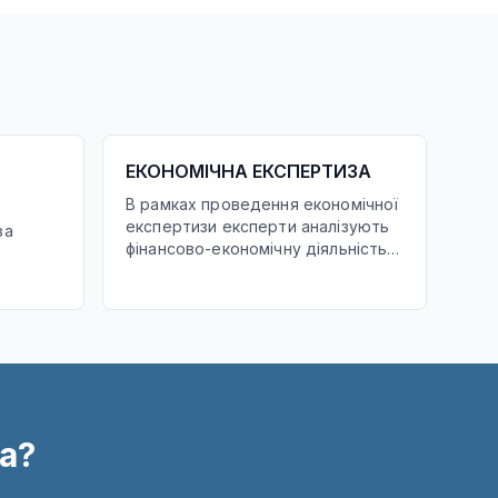
ЕКОНОМІЧНА ЕКСПЕРТИЗА
В рамках проведення економічної
експертизи експерти аналізують
за
фінансово-економічну діяльність
підприємств, перевіряють
достовірність проведених
господарських операцій, які
знайшли відображення в
кнення
документах про економічну
ощо.
діяльність підприємств,
фінансово-кредитні операції,
бухгалтерський облік та звітність.
а?