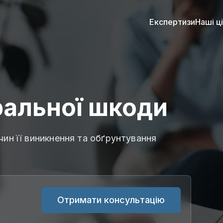
Експертизи
Наші ц
ральної шкоди
чин її виникнення та обґрунтування
Отримати консультацію