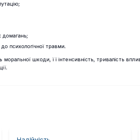
путацію;
 домагань;
 до психологічної травми.
 моральної шкоди, її інтенсивність, тривалість вплив
ії.
Надійність