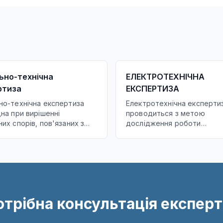
ьно-технічна
ЕЛЕКТРОТЕХНІЧНА
ртиза
ЕКСПЕРТИЗА
но-технічна експертиза
Електротехнічна експерти
на при вирішенні
проводиться з метою
их спорів, пов'язаних з
дослідження роботи
м земельної ділянки,
електромережі та
енням порядку
електрообладнання,
ування земельною
встановлення причин вини
ю, встановленням її
в них аварійних режимів т
находження і меж,
енням меж ділянок одна на
омилками в розрахунку
отрібна консультація експерт
 ін.