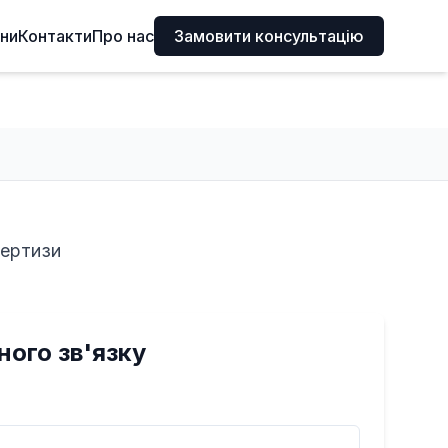
іни
Контакти
Про нас
Замовити консультацію
пертизи
ого зв'язку