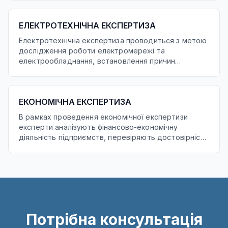
її місцезнаходження і меж, накладенням меж
ділянок одна на одну, помилками в розрахунку
ЕЛЕКТРОТЕХНІЧНА ЕКСПЕРТИЗА
площі та ін.
Електротехнічна експертиза проводиться з метою
дослідження роботи електромережі та
електрообладнання, встановлення причин
виникнення в них аварійних режимів тощо.
ЕКОНОМІЧНА ЕКСПЕРТИЗА
В рамках проведення економічної експертизи
експерти аналізують фінансово-економічну
діяльність підприємств, перевіряють достовірність
проведених господарських операцій, які знайшли
відображення в документах про економічну
діяльність підприємств, фінансово-кредитні
операції, бухгалтерський облік та звітність.
Потрібна консультація