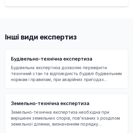
Інші види експертиз
Будівельно-технічна експертиза
Будівельна експертиза дозволяє перевірити
технічний стан та відповідність будівлі будівельним
нормам і правилам, при аварійних пригодах
(затоплення, обвал, поява тріщин, дефектів і т.п.), а
також при розділі приміщень та земельних ділянок,
що перебувають у власності фізичних та
Земельно-технічна експертиза
юридичних осіб.
Земельно-технічна експертиза необхідна при
вирішенні земельних спорів, пов'язаних з розділом
земельної ділянки, визначенням порядку
користування земельною ділянкою, встановленням